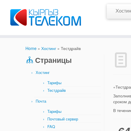
Х
ости
Home
»
Хостинг
»
Тестдрайв
Страницы
Хостинг
Тарифы
«Тестдра
Тестдрайв
Заполнив
Почта
сроком д
В течени
Тарифы
Почтовый сервер
FAQ