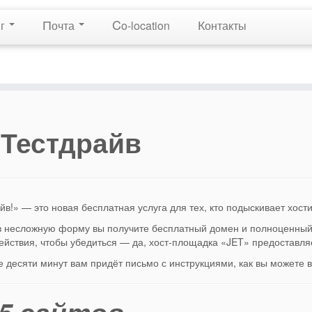
П
C
К
нг
очта
o-location
онтакты
Тестдрайв
йв!» — это новая бесплатная услуга для тех, кто подыскивает хости
 несложную форму вы получите бесплатный домен и полноценный 
ействия, чтобы убедиться — да, хост-площадка «JET» предоставляе
е десяти минут вам придёт письмо с инструкциями, как вы можете