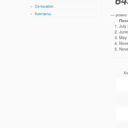
64
Co-location
Контакты
— ровно 
Пос
July
June
May 
Nove
Nove
Хо